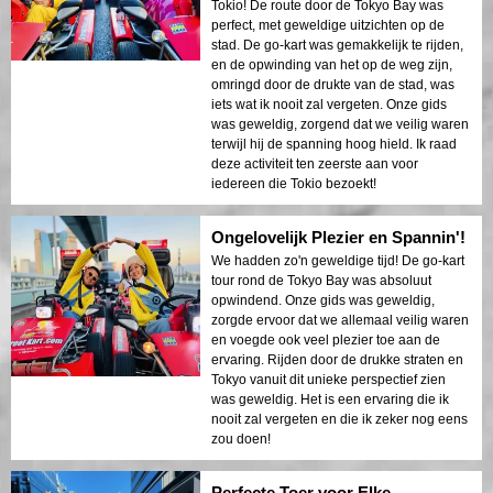
Tokio! De route door de Tokyo Bay was
perfect, met geweldige uitzichten op de
stad. De go-kart was gemakkelijk te rijden,
en de opwinding van het op de weg zijn,
omringd door de drukte van de stad, was
iets wat ik nooit zal vergeten. Onze gids
was geweldig, zorgend dat we veilig waren
terwijl hij de spanning hoog hield. Ik raad
deze activiteit ten zeerste aan voor
iedereen die Tokio bezoekt!
Ongelovelijk Plezier en Spannin'!
We hadden zo'n geweldige tijd! De go-kart
tour rond de Tokyo Bay was absoluut
opwindend. Onze gids was geweldig,
zorgde ervoor dat we allemaal veilig waren
en voegde ook veel plezier toe aan de
ervaring. Rijden door de drukke straten en
Tokyo vanuit dit unieke perspectief zien
was geweldig. Het is een ervaring die ik
nooit zal vergeten en die ik zeker nog eens
zou doen!
Perfecte Toer voor Elke