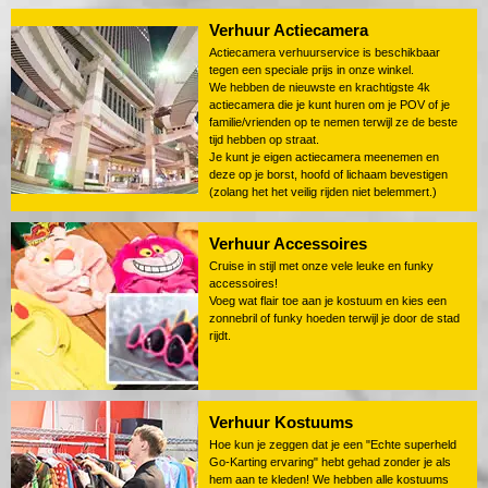
Verhuur Actiecamera
Actiecamera verhuurservice is beschikbaar
tegen een speciale prijs in onze winkel.
We hebben de nieuwste en krachtigste 4k
actiecamera die je kunt huren om je POV of je
familie/vrienden op te nemen terwijl ze de beste
tijd hebben op straat.
Je kunt je eigen actiecamera meenemen en
deze op je borst, hoofd of lichaam bevestigen
(zolang het het veilig rijden niet belemmert.)
Verhuur Accessoires
Cruise in stijl met onze vele leuke en funky
accessoires!
Voeg wat flair toe aan je kostuum en kies een
zonnebril of funky hoeden terwijl je door de stad
rijdt.
Verhuur Kostuums
Hoe kun je zeggen dat je een "Echte superheld
Go-Karting ervaring" hebt gehad zonder je als
hem aan te kleden! We hebben alle kostuums