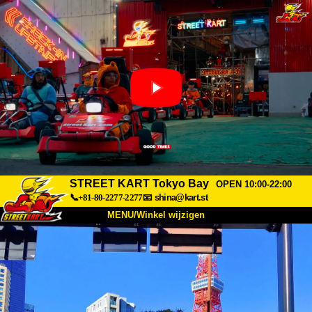
STREET KART Tokyo Bay
OPEN 10:00-22:00
📞+81-80-2277-2277
📧
shina@kart.st
MENU/Winkel wijzigen
TOP
Over
Specificaties
Prijzen
Toegang
Ervaringen
FAQ