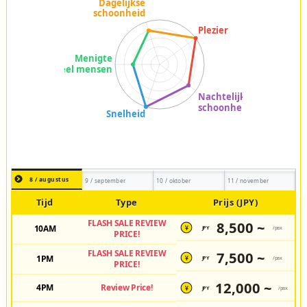
8 / augustus
9 / september
10 / oktober
11 / november
Tijd
Type
Prijs (JPY)
FLASH SALE REVIEW
8,500 ~
10AM
JPY
/pax
¥
PRICE!
FLASH SALE REVIEW
7,500 ~
1PM
JPY
/pax
¥
PRICE!
12,000 ~
4PM
Review Price!
JPY
/pax
¥