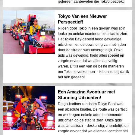
iedereen aanbevelen die Tokyo bezoekt!
Tokyo Van een Nieuwer
Perspectief!
Rijden door Tokio in een go-kart was zo'n
leuke en unieke manier om de stad te zien.
Het Tokyo Bay-gebied bood geweldige
uitzichten, en de opwinding van het rijden
door de straten was onvergetelijk. Onze
gids was geweldig, hield alles soepel en
zorgde ervoor dat we allemaal veilig
waren. Dit is een van de beste manieren
om Tokio te verkennen – ik ben zo blij dat ik
het heb gedaan!
Een Amazing Avontuur met
Stunning Uitzichten!
De go-karttoer rondsom Tokyo Baai was
een absolute knaller. De route was perfect,
en we kregen enkele adembenemende
uitzichten op de stad te zien. Onze gids
was fantastisch – deskundig, vriendelijk, en
zorgde ervoor dat we allemaal comfortabel