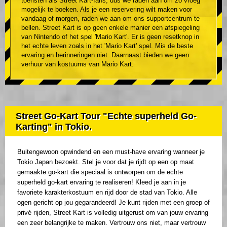
toeristen als Street Kart-fans, dus we raden aan om zo vroeg
mogelijk te boeken. Als je een reservering wilt maken voor
vandaag of morgen, raden we aan om ons supportcentrum te
bellen. Street Kart is op geen enkele manier een afspiegeling
van Nintendo of het spel 'Mario Kart'. Er is geen resetknop in
het echte leven zoals in het 'Mario Kart' spel. Mis de beste
ervaring en herinneringen niet. Daarnaast bieden we geen
verhuur van kostuums van Mario Kart.
Street Go-Kart Tour "Echte superheld Go-
Karting" in Tokio.
Buitengewoon opwindend en een must-have ervaring wanneer je
Tokio Japan bezoekt. Stel je voor dat je rijdt op een op maat
gemaakte go-kart die speciaal is ontworpen om de echte
superheld go-kart ervaring te realiseren! Kleed je aan in je
favoriete karakterkostuum en rijd door de stad van Tokio. Alle
ogen gericht op jou gegarandeerd! Je kunt rijden met een groep of
privé rijden, Street Kart is volledig uitgerust om van jouw ervaring
een zeer belangrijke te maken. Vertrouw ons niet, maar vertrouw