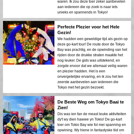
waren. Ik zou deze toer zeker aanbevelen
aan iedereen die op zoek is naar iets
unieks en spannends in Tokyo!
Perfecte Plezier voor het Hele
Gezin!
We hadden een geweldige tijd als gezin op
deze go-kart tour! De route door de Tokyo
Bay was prachtig, en de opwinding van het
rijden door de drukke straten maakte het
nog leuker. De gids was uitstekend, en
zorgde ervoor dat we allemaal veilig waren
en plezier hadden. Het is een
onvergetelijke ervaring, en ik zou het ten
zeerste aanbevelen aan iedereen die
Tokyo met het gezin bezoekt.
De Beste Weg om Tokyo Baai te
Zien!
Dis was ien fan de meast leuke aktiviteiten
dy't wy dien hawwe yn Tokio! De go-kart
toer om Tokio Bay wie fol mei spanning en
opwining. Wy hiene in fantastyske tiid om