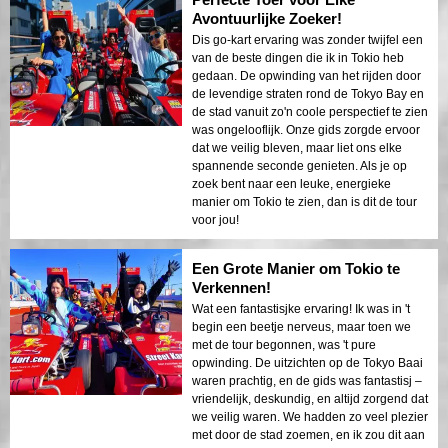
Avontuurlijke Zoeker!
Dis go-kart ervaring was zonder twijfel een
van de beste dingen die ik in Tokio heb
gedaan. De opwinding van het rijden door
de levendige straten rond de Tokyo Bay en
de stad vanuit zo'n coole perspectief te zien
was ongelooflijk. Onze gids zorgde ervoor
dat we veilig bleven, maar liet ons elke
spannende seconde genieten. Als je op
zoek bent naar een leuke, energieke
manier om Tokio te zien, dan is dit de tour
voor jou!
Een Grote Manier om Tokio te
Verkennen!
Wat een fantastisjke ervaring! Ik was in 't
begin een beetje nerveus, maar toen we
met de tour begonnen, was 't pure
opwinding. De uitzichten op de Tokyo Baai
waren prachtig, en de gids was fantastisj –
vriendelijk, deskundig, en altijd zorgend dat
we veilig waren. We hadden zo veel plezier
met door de stad zoemen, en ik zou dit aan