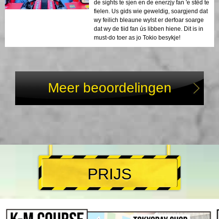
de sights te sjen en de enerzjy fan 'e stêd te
fielen. Us gids wie geweldig, soargjend dat
wy feilich bleaune wylst er derfoar soarge
dat wy de tiid fan ús libben hiene. Dit is in
must-do toer as jo Tokio besykje!
Meer beoordelingen
PRIJS