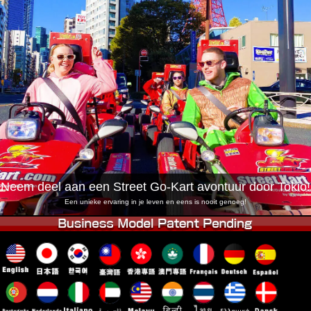
Bedrijf
Boekingen
Winkel wijzigen
Tokyo Shinagawa
Tokyo Akihabara#1
Tokyo Akihabara#2
Tokyo Shibuya
Tokyo Shibuya Annex
Tokyo Bay
Tokyo Asakusa
Osaka
Okinawa
Neem deel aan een Street Go-Kart avontuur door Tokio!
Een unieke ervaring in je leven en eens is nooit genoeg!