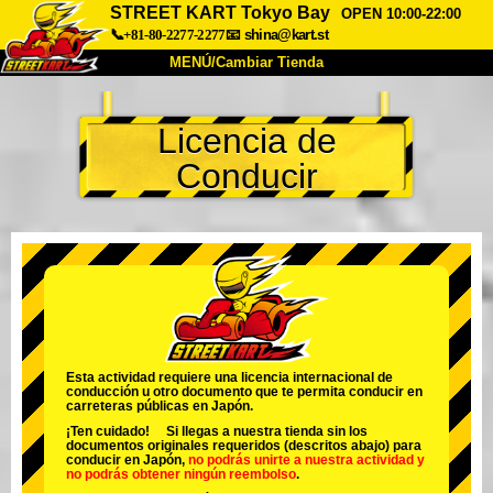
STREET KART Tokyo Bay
OPEN 10:00-22:00
📞+81-80-2277-2277
📧
shina@kart.st
MENÚ/Cambiar Tienda
INICIO
Licencia de
Acerca de
Especificaciones
Precios
Conducir
Acceso
Testimonios
Preguntas Frecuentes
Empresa
Reservas
Cambiar Tienda
Tokyo Shinagawa
Tokyo Akihabara#1
Tokyo Akihabara#2
Tokyo Shibuya
Tokyo Shibuya Annex
Tokyo Bay
Esta actividad requiere una licencia internacional de
conducción u otro documento que te permita conducir en
Tokyo Asakusa
Osaka
carreteras públicas en Japón.
¡Ten cuidado! Si llegas a nuestra tienda sin los
Okinawa
documentos originales requeridos (descritos abajo) para
conducir en Japón,
no podrás unirte a nuestra actividad
y
no podrás obtener ningún reembolso
.