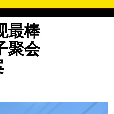
现最棒
子聚会
案