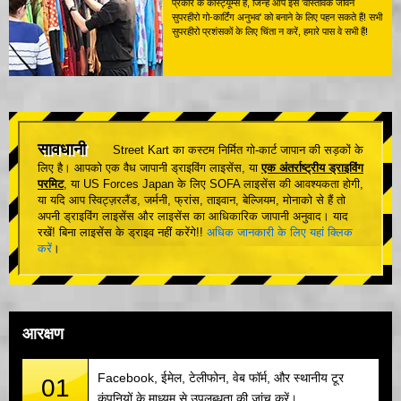
प्रकार के कॉस्ट्यूम्स हैं, जिन्हें आप इस 'वास्तविक जीवन
सुपरहीरो गो-कार्टिंग अनुभव' को बनाने के लिए पहन सकते हैं! सभी
सुपरहीरो प्रशंसकों के लिए चिंता न करें, हमारे पास वे सभी हैं!
सावधानी
Street Kart का कस्टम निर्मित गो-कार्ट जापान की सड़कों के
लिए है। आपको एक वैध जापानी ड्राइविंग लाइसेंस, या
एक अंतर्राष्ट्रीय ड्राइविंग
परमिट
, या US Forces Japan के लिए SOFA लाइसेंस की आवश्यकता होगी,
या यदि आप स्विट्ज़रलैंड, जर्मनी, फ्रांस, ताइवान, बेल्जियम, मोनाको से हैं तो
अपनी ड्राइविंग लाइसेंस और लाइसेंस का आधिकारिक जापानी अनुवाद। याद
रखें! बिना लाइसेंस के ड्राइव नहीं करेंगे!!
अधिक जानकारी के लिए यहां क्लिक
करें
।
आरक्षण
Facebook, ईमेल, टेलीफोन, वेब फॉर्म, और स्थानीय टूर
01
कंपनियों के माध्यम से उपलब्धता की जांच करें।