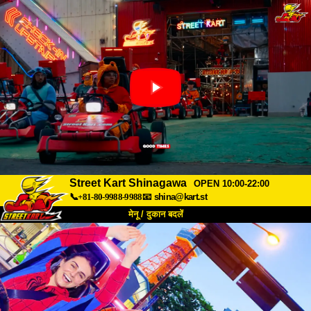
Street Kart Shinagawa
OPEN 10:00-22:00
📞+81-80-9988-9988
📧
shina@kart.st
मेनू / दुकान बदलें
TOP
हमारे बारे में
विशेषताएँ
कीमत
पहुंच
वॉयस
FAQ