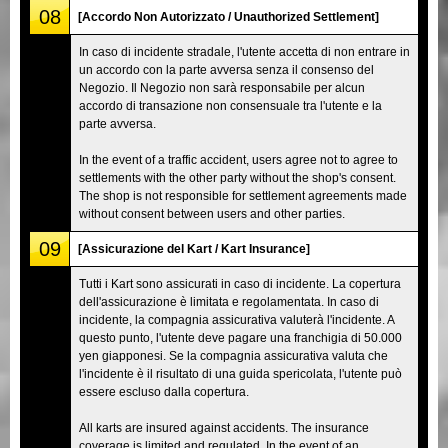
08
[Accordo Non Autorizzato / Unauthorized Settlement]
In caso di incidente stradale, l'utente accetta di non entrare in
un accordo con la parte avversa senza il consenso del
Negozio. Il Negozio non sarà responsabile per alcun
accordo di transazione non consensuale tra l'utente e la
parte avversa.
In the event of a traffic accident, users agree not to agree to
settlements with the other party without the shop's consent.
The shop is not responsible for settlement agreements made
without consent between users and other parties.
09
[Assicurazione del Kart / Kart Insurance]
Tutti i Kart sono assicurati in caso di incidente. La copertura
dell'assicurazione è limitata e regolamentata. In caso di
incidente, la compagnia assicurativa valuterà l'incidente. A
questo punto, l'utente deve pagare una franchigia di 50.000
yen giapponesi. Se la compagnia assicurativa valuta che
l'incidente è il risultato di una guida spericolata, l'utente può
essere escluso dalla copertura.
All karts are insured against accidents. The insurance
coverage is limited and regulated. In the event of an