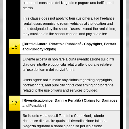
ottenere il consenso del Negozio e pagare una tariffa per il
ritardo.
This clause does not apply to tour customers. For freelance
rental, users promise to return vehicles at the location and
time designated by the shop. If users exceed the rental time,
they must obtain the shop's consent and pay a late fee.
[Diritti d'Autore, Ritratto e Pubblicità / Copyrights, Portrait
16
and Publicity Rights]
L'utente accetta di non fare alcuna rivendicazione sui diritti
d'autore, ritratto e pubblicità relativi alle fotografie relative
all'uso dei kart e dei servizi forniti.
Users agree not to make any claims regarding copyrights,
portrait rights, and publicity rights concerning photographs
related to the use of karts and services provided.
[Rivendicazioni per Danni e Penalità / Claims for Damages
17
and Penalties]
Se l'utente viola questi Termini e Condizioni, l'utente
riconosce di risarcire qualsiasi rivendicazione fatta dal
Negozio riguardo a danni o penalità per violazione.