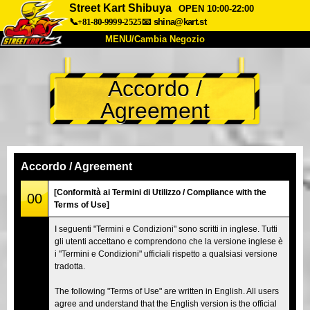
Street Kart Shibuya
OPEN 10:00-22:00
📞+81-80-9999-2525
📧
shina@kart.st
MENU/Cambia Negozio
INIZIO
Accordo /
Chi Siamo
Specifiche
Prezzo
Agreement
Accesso
Recensioni
FAQ
Azienda
Prenotazioni
Cambia Negozio
Accordo / Agreement
Tokyo Shinagawa
Tokyo Akihabara#1
[Conformità ai Termini di Utilizzo / Compliance with the
00
Terms of Use]
Tokyo Akihabara#2
Tokyo Shibuya
I seguenti "Termini e Condizioni" sono scritti in inglese. Tutti
Tokyo Shibuya Annex
Tokyo Bay
gli utenti accettano e comprendono che la versione inglese è
i "Termini e Condizioni" ufficiali rispetto a qualsiasi versione
Tokyo Asakusa
Osaka
tradotta.
Okinawa
The following "Terms of Use" are written in English. All users
agree and understand that the English version is the official