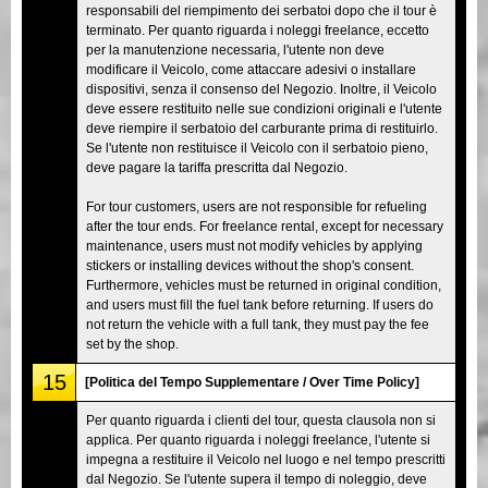
responsabili del riempimento dei serbatoi dopo che il tour è
terminato. Per quanto riguarda i noleggi freelance, eccetto
per la manutenzione necessaria, l'utente non deve
modificare il Veicolo, come attaccare adesivi o installare
dispositivi, senza il consenso del Negozio. Inoltre, il Veicolo
deve essere restituito nelle sue condizioni originali e l'utente
deve riempire il serbatoio del carburante prima di restituirlo.
Se l'utente non restituisce il Veicolo con il serbatoio pieno,
deve pagare la tariffa prescritta dal Negozio.
For tour customers, users are not responsible for refueling
after the tour ends. For freelance rental, except for necessary
maintenance, users must not modify vehicles by applying
stickers or installing devices without the shop's consent.
Furthermore, vehicles must be returned in original condition,
and users must fill the fuel tank before returning. If users do
not return the vehicle with a full tank, they must pay the fee
set by the shop.
15
[Politica del Tempo Supplementare / Over Time Policy]
Per quanto riguarda i clienti del tour, questa clausola non si
applica. Per quanto riguarda i noleggi freelance, l'utente si
impegna a restituire il Veicolo nel luogo e nel tempo prescritti
dal Negozio. Se l'utente supera il tempo di noleggio, deve