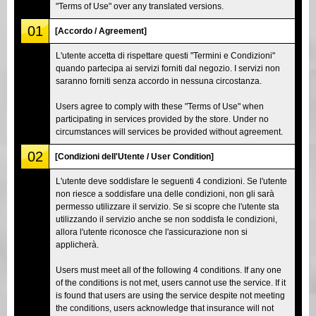
"Terms of Use" over any translated versions.
01
[Accordo / Agreement]
L'utente accetta di rispettare questi "Termini e Condizioni"
quando partecipa ai servizi forniti dal negozio. I servizi non
saranno forniti senza accordo in nessuna circostanza.
Users agree to comply with these "Terms of Use" when
participating in services provided by the store. Under no
circumstances will services be provided without agreement.
02
[Condizioni dell'Utente / User Condition]
L'utente deve soddisfare le seguenti 4 condizioni. Se l'utente
non riesce a soddisfare una delle condizioni, non gli sarà
permesso utilizzare il servizio. Se si scopre che l'utente sta
utilizzando il servizio anche se non soddisfa le condizioni,
allora l'utente riconosce che l'assicurazione non si
applicherà.
Users must meet all of the following 4 conditions. If any one
of the conditions is not met, users cannot use the service. If it
is found that users are using the service despite not meeting
the conditions, users acknowledge that insurance will not