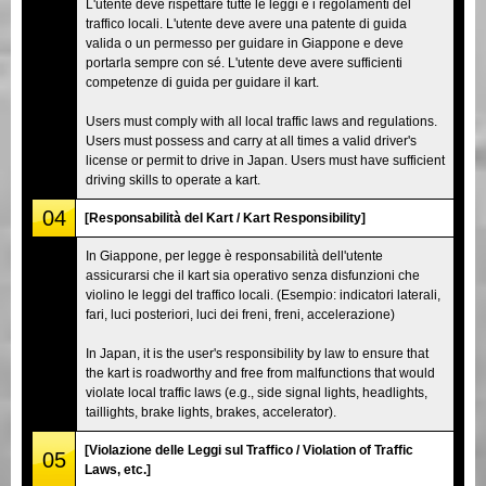
L'utente deve rispettare tutte le leggi e i regolamenti del
traffico locali. L'utente deve avere una patente di guida
valida o un permesso per guidare in Giappone e deve
portarla sempre con sé. L'utente deve avere sufficienti
competenze di guida per guidare il kart.
Users must comply with all local traffic laws and regulations.
Users must possess and carry at all times a valid driver's
license or permit to drive in Japan. Users must have sufficient
driving skills to operate a kart.
04
[Responsabilità del Kart / Kart Responsibility]
In Giappone, per legge è responsabilità dell'utente
assicurarsi che il kart sia operativo senza disfunzioni che
violino le leggi del traffico locali. (Esempio: indicatori laterali,
fari, luci posteriori, luci dei freni, freni, accelerazione)
In Japan, it is the user's responsibility by law to ensure that
the kart is roadworthy and free from malfunctions that would
violate local traffic laws (e.g., side signal lights, headlights,
taillights, brake lights, brakes, accelerator).
[Violazione delle Leggi sul Traffico / Violation of Traffic
05
Laws, etc.]