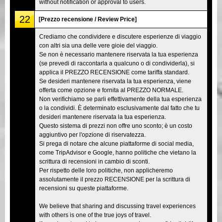
without notification or approval to users.
22
[Prezzo recensione / Review Price]
Crediamo che condividere e discutere esperienze di viaggio
con altri sia una delle vere gioie del viaggio.
Se non è necessario mantenere riservata la tua esperienza
(se prevedi di raccontarla a qualcuno o di condividerla), si
applica il PREZZO RECENSIONE come tariffa standard.
Se desideri mantenere riservata la tua esperienza, viene
offerta come opzione e fornita al PREZZO NORMALE.
Non verifichiamo se parli effettivamente della tua esperienza
o la condividi. È determinato esclusivamente dal fatto che tu
desideri mantenere riservata la tua esperienza.
Questo sistema di prezzi non offre uno sconto; è un costo
aggiuntivo per l'opzione di riservatezza.
Si prega di notare che alcune piattaforme di social media,
come TripAdvisor e Google, hanno politiche che vietano la
scrittura di recensioni in cambio di sconti.
Per rispetto delle loro politiche, non applicheremo
assolutamente il prezzo RECENSIONE per la scrittura di
recensioni su queste piattaforme.
We believe that sharing and discussing travel experiences
with others is one of the true joys of travel.