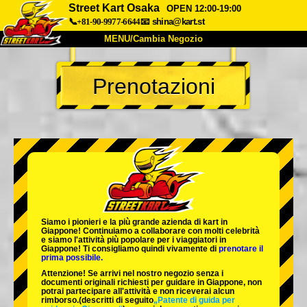
Street Kart Osaka
OPEN 12:00-19:00
📞+81-90-9977-6644
📧
shina@kart.st
MENU/Cambia Negozio
INIZIO
Prenotazioni
Chi Siamo
Specifiche
Prezzo
Accesso
Recensioni
FAQ
Azienda
Prenotazioni
Cambia Negozio
Tokyo Shinagawa
Tokyo Akihabara#1
Tokyo Akihabara#2
Tokyo Shibuya
Siamo i
pionieri
e la
più grande azienda di kart
in
Tokyo Shibuya Annex
Tokyo Bay
Giappone! Continuiamo a collaborare con
molti celebrità
e siamo l'
attività più popolare
per i viaggiatori in
Giappone! Ti consigliamo quindi vivamente di
prenotare il
Tokyo Asakusa
Osaka
prima possibile.
Attenzione! Se arrivi nel nostro negozio senza i
Okinawa
documenti originali richiesti per guidare in Giappone, non
potrai partecipare all'attività e non riceverai alcun
rimborso.
(descritti di seguito
„Patente di guida per