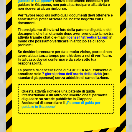
guidare in Giappone“
) senza i documenti necessari per
guidare in Giappone, non potrai partecipare all'attività e
non riceverai alcun rimborso.
Per favore leggi qui sotto quali documenti devi ottenere e
assicurati di poter arrivare nel nostro negozio con i
documenti.
Ti consigliamo di inviarci foto della patente di guida e dei
documenti che hai ottenuto dopo aver prenotato la nostra
attività tramite chat o e-mail (
license@streetkart.com
) in
modo che possiamo verificare in anticipo se ci sono
problemi.
Se desideri prenotare per date molto vicine, potresti non
avere abbastanza tempo per chiedere a noi di verificare.
In tal caso, dovrai confermare da solo sotto tua
responsabilità.
La politica di cancellazione di STREET KART consente di
annullare solo
7 giorni prima dell'orario dell'attività
(ora
standard giapponese) senza addebito di cancellazione.
Questa attività richiede una patente di guida
internazionale o un altro documento che ti permetta
di guidare su strade pubbliche in Giappone.
Assicurati di controllare il
„Patente di guida per
guidare in Giappone“