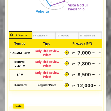
8 / Agosto
9 / Settembre
10 / Ottobre
11 / Novembre
Tempo
Tipo
Prezzo (JPY)
Early Bird Review
7,000 ~
10:30AM - 3PM
JPY
/pax
¥
Price!
4:30PM -
Early Bird Review
7,800 ~
JPY
/pax
¥
7:30PM
Price!
Early Bird Review
8,500 ~
8PM
JPY
/pax
¥
Price!
12,000~
Standard
Regular Price
JPY
/pax
¥