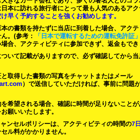
も大きなカート会社であり、
多くの著名人
とのコラ
は日本に訪れる旅行者にとって
最も人気のあるアク
だけ早く予約することを強くお勧めします。
原本の書類を持たずに当店に到着した場合、アクテ
せん。
(参考：
「日本で運転するための運転免許証
い場合、アクティビティに参加できず、返金もでき
について記載がありますので、必ず確認してから当
証と取得した書類の写真をチャットまたはメール
art.com
）で送信していただければ、事前に問題
約を希望される場合、確認に時間が足りないことが
をお願いいたします。
Tのキャンセルポリシーは、アクティビティの時間の
7
ンセル料がかかりません。