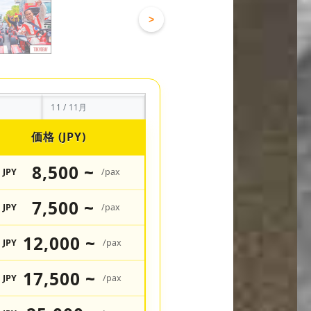
>
11 / 11月
価格 (JPY)
8,500 ~
JPY
/pax
7,500 ~
JPY
/pax
12,000 ~
JPY
/pax
17,500 ~
JPY
/pax