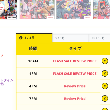
8 / 8月
9 / 9月
10 / 10月
時間
タイプ
10AM
FLASH SALE REVIEW PRICE!
¥
1PM
FLASH SALE REVIEW PRICE!
¥
4PM
Review Price!
¥
7PM
Review Price!
¥