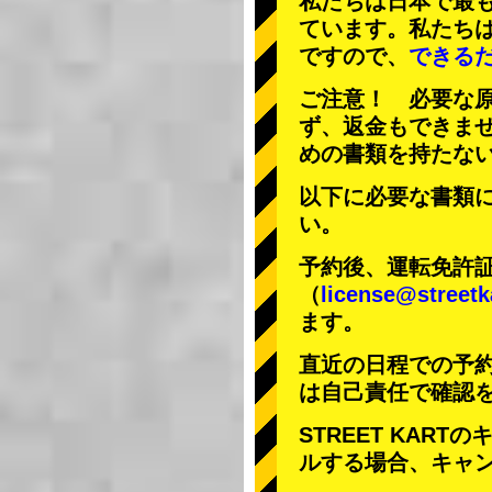
私たちは日本で最
ています。私たち
ですので、
できる
ご注意！ 必要な
ず、返金もできま
めの書類を持たな
以下に必要な書類
い。
予約後、運転免許
（
license@streetk
ます。
直近の日程での予
は自己責任で確認
STREET KAR
ルする場合、キャ