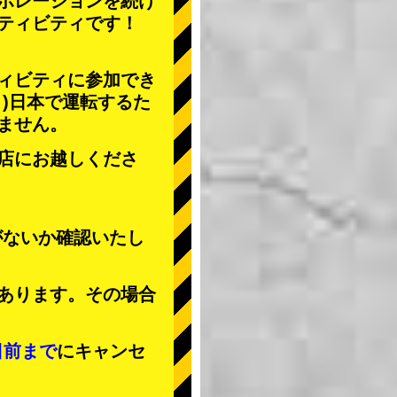
ボレーションを続け
ティビティ
です！
ィビティに参加でき
」
)日本で運転するた
ません。
店にお越しくださ
がないか確認いたし
あります。その場合
日前まで
にキャンセ