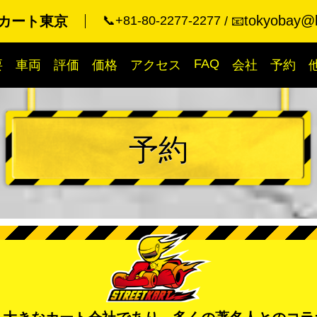
tokyobay@k
カート東京
📞+81-80-2277-2277
📧
FAQ
要
車両
評価
価格
アクセス
会社
予約
予約