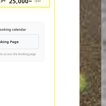
25,000~
JPY
/pax
ooking calendar
oking Page
 to access the booking page