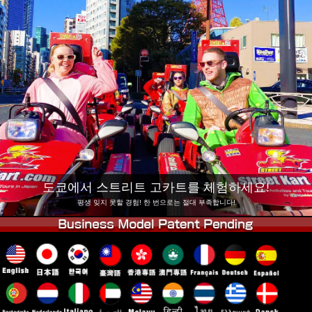
회사 정보
예약
지점 변경
도쿄 시나가와 #1
도쿄 아키하바라#1
도쿄 아키하바라#2
도쿄 시부야
도쿄 시부야 애넥스
도쿄 베이
도쿄 아사쿠사
오사카
오키나와
도쿄에서 스트리트 고카트를 체험하세요!
평생 잊지 못할 경험! 한 번으로는 절대 부족합니다!