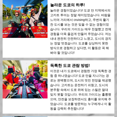
놀라운 도쿄의 하루!
놀라운 경험이었습니다! 도쿄 만 지역에서의
고카트 투어는 정말 재미있었습니다. 바람을
느끼며 거리에서 cruising하고, 주변의 활기
찬 도시를 보는 것은 잊을 수 없는 경험이었
습니다. 우리의 가이드는 매우 친절했고 전체
경험을 더욱 즐겁게 만들어 주었습니다. 저는
내내 완전히 안전하다고 느꼈고, 도시의 경치
는 정말 멋졌습니다. 도쿄를 상상하지 못한
방식으로 경험하고 싶다면, 이 활동은 꼭 해
봐야 할 것입니다!
독특한 도쿄 관람 방법!
이것은 내가 도쿄에서 경험한 가장 독특한 경
험 중 하나였습니다! 도쿄 만을 지나가는 경
로는 완벽했으며, 도시의 멋진 전망을 제공했
습니다. 고카트는 운전하기 쉬웠고, 도시의
분주함 속에서 도로 위에 있는 스릴은 절대
잊지 못할 것입니다. 우리의 가이드는 훌륭했
으며, 안전을 보장하면서도 흥미를 유지해 주
었습니다. 도쿄를 방문하는 누구에게나 이 활
동을 강력히 추천합니다!