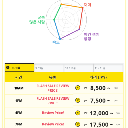
8 / 8월
9 / 9월
10 / 10월
11 / 11월
시간
유형
가격 (JPY)
FLASH SALE REVIEW
8,500 ~
10AM
JPY
/pax
¥
PRICE!
FLASH SALE REVIEW
7,500 ~
1PM
JPY
/pax
¥
PRICE!
12,000 ~
4PM
Review Price!
JPY
/pax
¥
17,500 ~
7PM
Review Price!
JPY
/pax
¥