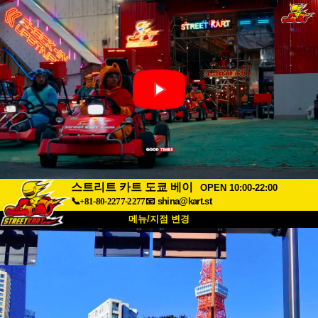
스트리트 카트 도쿄 베이
OPEN 10:00-22:00
📞+81-80-2277-2277
📧
shina@kart.st
메뉴/지점 변경
최상단
소개
사양
가격
접근성
고객 리뷰
자주 묻는 질문