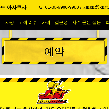
asa@kart.
카트 아사쿠사
📞+81-80-9988-9988
📧
개
사양
고객 리뷰
가격
접근성
자주 묻는 질문
예약