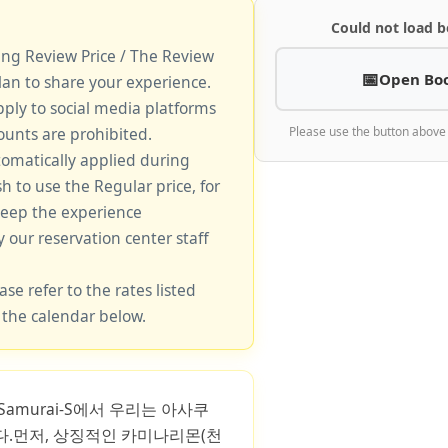
Could not load b
king Review Price / The Review
Open Bo
lan to share your experience.
pply to social media platforms
unts are prohibited.
Please use the button above
tomatically applied during
sh to use the Regular price, for
keep the experience
y our reservation center staff
ase refer to the rates listed
 the calendar below.
 Samurai-S에서 우리는 아사쿠
다.먼저, 상징적인 카미나리몬(천