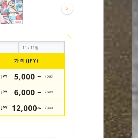
>
11 / 11월
가격 (JPY)
5,000 ~
JPY
/pax
6,000 ~
JPY
/pax
12,000~
JPY
/pax