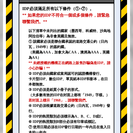
IDP必須滿足所有以下條件（①~⑦）。
** 如果您的IDP不符合一個或多個條件，請緊急
聯繫我們。**
以下清單中未列出的國家（墨西哥、科威特、沙烏地
阿拉伯等）為非會員國且無效。
① 該國家必須是聯合國承認的道路交通公約（日內
瓦，1949年）的簽約國。
（美國為AAA，加拿大為CAA，澳洲為AAA，英國
為AA）
** 未經授權的機構正在網路上販售詐騙偽造IDP。請
小心詐騙！**
② IDP必須由國家或當局認可的認證機構發行。
卡片型IDP、數位IDP、單頁紙本IDP和影本，在日
本都無效。
③ IDP必須是紙質小冊子的形式。
（大多數有效的IDP在封面上都有「1949」字樣。）
若封面上標示「1968」，請聯繫我們。
④ IDP必須根據道路交通公約（日內瓦，1949年）發
行。
⑤ IDP的執照類別必須標示為A、B、C、D或E。
⑥ IDP的執照類別B部分必須有印章或標記。
⑦ 使用日期必須在IDP發行日期的一年內且在進入日
本的一年內。