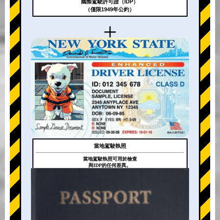
國際駕駛許可證（IDP）
（僅限1949年公約）
+
當地駕駛執照
當地駕駛執照可用於檢查
與IDP的任何差異。
+