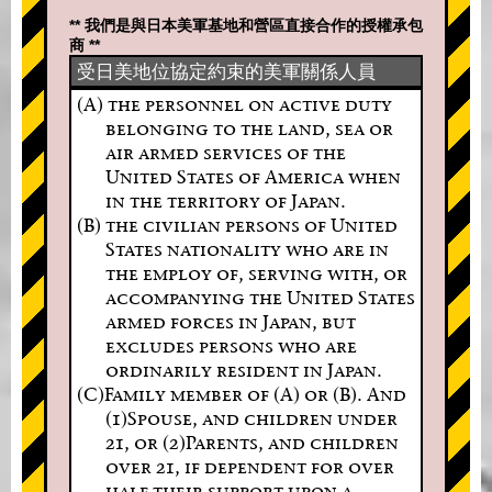
** 我們是與日本美軍基地和營區直接合作的授權承包
商 **
受日美地位協定約束的美軍關係人員
(A) the personnel on active duty
belonging to the land, sea or
air armed services of the
United States of America when
in the territory of Japan.
(B) the civilian persons of United
States nationality who are in
the employ of, serving with, or
accompanying the United States
armed forces in Japan, but
excludes persons who are
ordinarily resident in Japan.
(C)Family member of (A) or (B). And
(1)Spouse, and children under
21, or (2)Parents, and children
over 21, if dependent for over
half their support upon a