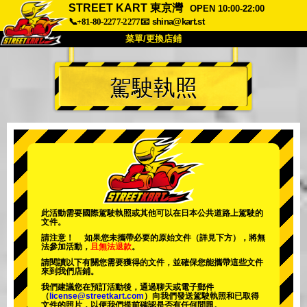
STREET KART 東京灣
OPEN 10:00-22:00
📞+81-80-2277-2277
📧
shina@kart.st
菜單/更換店鋪
首頁
駕駛執照
關於我們
規格
價格
交通資訊
顧客評價
常見問題
公司
預訂
更換店鋪
東京 品川 #1
東京 秋葉原 #1
東京 秋葉原 #2
東京 澀谷
此活動需要國際駕駛執照或其他可以在日本公共道路上駕駛的
文件。
東京 澀谷分店
東京灣
請注意！ 如果您未攜帶必要的原始文件（詳見下方），將無
法參加活動，
且無法退款
。
東京 淺草
大阪
請閱讀以下有關您需要獲得的文件，並確保您能攜帶這些文件
來到我們店鋪。
沖繩
我們建議您在預訂活動後，通過聊天或電子郵件
（
license@streetkart.com
）向我們發送駕駛執照和已取得
文件的照片，以便我們提前確認是否有任何問題。