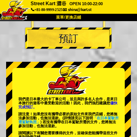
Street Kart 澀谷
OPEN 10:00-22:00
📞+81-80-9999-2525
📧
shina@kart.st
菜單/更換店鋪
首頁
預訂
關於
規格
價格
交通方式
顧客聲音
常見問題
公司
預訂
更換店鋪
東京品川 #1
東京秋葉原#1
東京秋葉原#2
東京澀谷
我們是日本最大的卡丁車公司，並且與
許多名人
合作，是來日
東京澀谷附屬
東京灣
本旅行的遊客中
最受歡迎的活動
！因此，我們強烈建議您
儘快
完成預訂。
東京淺草
大阪
請注意！如果您沒有攜帶必要的原始文件來我們店鋪，您將無
法參加活動，也無法退款。
(詳情請見以下說明
「在日本駕駛所
需駕駛執照」
) 若沒有攜帶在日本駕駛所需的文件，您將無法
沖繩
參加活動，也無法退款。
請閱讀以下有關您需要獲得的文件，並確保您能攜帶這些文件