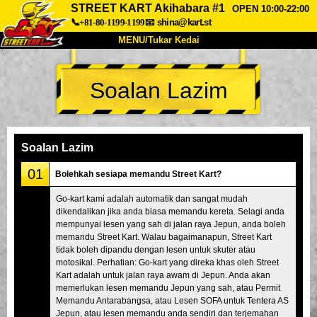
STREET KART Akihabara #1
OPEN 10:00-22:00
📞+81-80-1199-1199
📧
shina@kart.st
MENU/Tukar Kedai
UTAMA
Soalan Lazim
Tentang
Spesifikasi
Harga
Akses
Suara
Soalan Lazim
Syarikat
Tempahan
Soalan Lazim
Tukar Kedai
01
Bolehkah sesiapa memandu Street Kart?
Tokyo Shinagawa
Tokyo Akihabara#1
Go-kart kami adalah automatik dan sangat mudah
dikendalikan jika anda biasa memandu kereta. Selagi anda
Tokyo Akihabara#2
Tokyo Shibuya
mempunyai lesen yang sah di jalan raya Jepun, anda boleh
Tokyo Shibuya Annex
Tokyo Bay
memandu Street Kart. Walau bagaimanapun, Street Kart
tidak boleh dipandu dengan lesen untuk skuter atau
Tokyo Asakusa
Osaka
motosikal. Perhatian: Go-kart yang direka khas oleh Street
Kart adalah untuk jalan raya awam di Jepun. Anda akan
Okinawa
memerlukan lesen memandu Jepun yang sah, atau Permit
Memandu Antarabangsa, atau Lesen SOFA untuk Tentera AS
Jepun, atau lesen memandu anda sendiri dan terjemahan