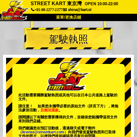
STREET KART 東京灣
OPEN 10:00-22:00
📞+81-80-2277-2277
📧
shina@kart.st
菜單/更換店鋪
首頁
駕駛執照
關於我們
規格
價格
交通資訊
顧客評價
常見問題
公司
預訂
更換店鋪
東京 品川 #1
東京 秋葉原 #1
東京 秋葉原 #2
東京 澀谷
此活動需要國際駕駛執照或其他可以在日本公共道路上駕駛的
文件。
東京 澀谷分店
東京灣
請注意！ 如果您未攜帶必要的原始文件（詳見下方），將無
法參加活動，
且無法退款
。
東京 淺草
大阪
請閱讀以下有關您需要獲得的文件，並確保您能攜帶這些文件
來到我們店鋪。
沖繩
我們建議您在預訂活動後，通過聊天或電子郵件
（
license@streetkart.com
）向我們發送駕駛執照和已取得
文件的照片，以便我們提前確認是否有任何問題。