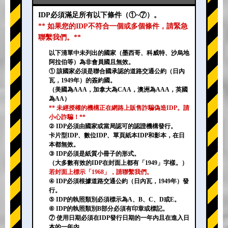
IDP必須滿足所有以下條件（①~⑦）。
** 如果您的IDP不符合一個或多個條件，請緊急
聯繫我們。**
以下清單中未列出的國家（墨西哥、科威特、沙烏地
阿拉伯等）為非會員國且無效。
① 該國家必須是聯合國承認的道路交通公約（日內
瓦，1949年）的簽約國。
（美國為AAA，加拿大為CAA，澳洲為AAA，英國
為AA）
** 未經授權的機構正在網路上販售詐騙偽造IDP。請
小心詐騙！**
② IDP必須由國家或當局認可的認證機構發行。
卡片型IDP、數位IDP、單頁紙本IDP和影本，在日
本都無效。
③ IDP必須是紙質小冊子的形式。
（大多數有效的IDP在封面上都有「1949」字樣。）
若封面上標示「1968」，請聯繫我們。
④ IDP必須根據道路交通公約（日內瓦，1949年）發
行。
⑤ IDP的執照類別必須標示為A、B、C、D或E。
⑥ IDP的執照類別B部分必須有印章或標記。
⑦ 使用日期必須在IDP發行日期的一年內且在進入日
本的一年內。