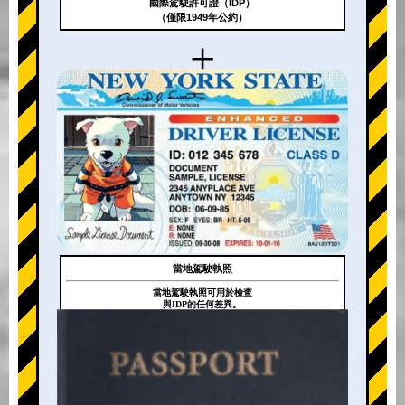
國際駕駛許可證（IDP）
（僅限1949年公約）
+
當地駕駛執照
當地駕駛執照可用於檢查
與IDP的任何差異。
+