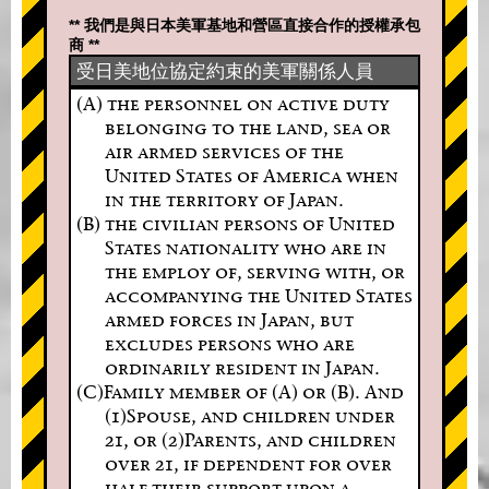
** 我們是與日本美軍基地和營區直接合作的授權承包
商 **
受日美地位協定約束的美軍關係人員
(A) the personnel on active duty
belonging to the land, sea or
air armed services of the
United States of America when
in the territory of Japan.
(B) the civilian persons of United
States nationality who are in
the employ of, serving with, or
accompanying the United States
armed forces in Japan, but
excludes persons who are
ordinarily resident in Japan.
(C)Family member of (A) or (B). And
(1)Spouse, and children under
21, or (2)Parents, and children
over 21, if dependent for over
half their support upon a