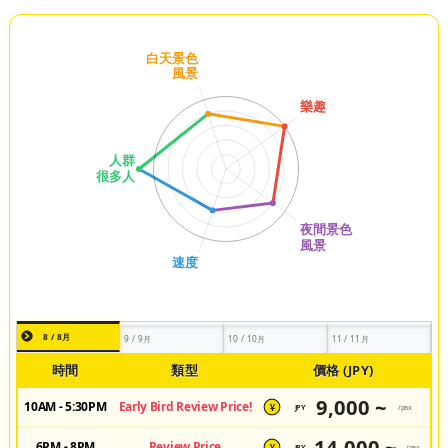
8 / 8月
9 / 9月
10 / 10月
11 / 11月
時間
類型
價格 (JPY)
9,000 ~
10AM - 5:30PM
Early Bird Review Price!
JPY
/pax
¥
14,000 ~
6PM - 8PM
Review Price
JPY
/pax