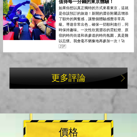
值得每一分錢的東京體驗！
如果你想以真正獨特的方式來看東京，這就
是你該預訂的旅遊！新開的澀谷附屬店增添
了額外的興奮感，讓整個體驗感覺非常高
級。導遊非常出色，確保一切順利進行，同
時保持趣味。一次性欣賞澀谷的霓虹燈、原
宿的時尚街道和表參道的時尚氛圍，真是難
以忘懷。我會毫不猶豫地再參加一次！🚀
🇯🇵
更多評論
價格