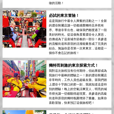
做的活動！
必試的東京冒險！
這是我旅行中最令人興奮的活動之一！全新
的澀谷附屬店讓一切都感覺獨特且井然有
序。導遊非常出色，確保我們都度過了一段
美好的時光。從這個角度看澀谷令人屏息，
彷彿成為了這座城市節奏的一部分！表參道
的流暢街道和原宿的活潑能量形成了完美的
結合。無論你是否第一次來東京，這都是一
個你不會忘記的旅程！
獨特而刺激的東京探索方式！
我對這次旅程沒有任何期待，但結果卻成為
我旅行中最棒的體驗之一！新的澀谷附屬店
非常時尚，工作人員也超級友善。當我們踏
上澀谷十字路口的那一刻，我就知道這是特
別的體驗！晚上的空氣涼爽宜人，明亮的城
市燈光讓一切都顯得超現實。表參道的高級
街道和原宿的獨特氛圍增添了樂趣。如果你
喜歡冒險，快來預訂這個旅程吧！