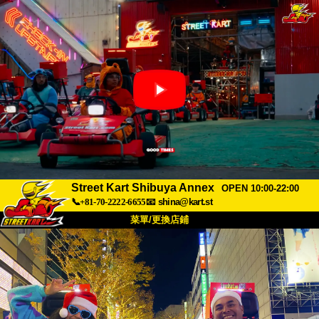
Street Kart Shibuya Annex
OPEN 10:00-22:00
📞+81-70-2222-6655
📧
shina@kart.st
菜單/更換店鋪
首頁
關於我們
規格
價格
交通資訊
顧客評價
常見問題