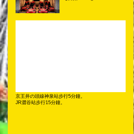
京王井の頭線神泉站步行5分鐘。
JR澀谷站步行15分鐘。