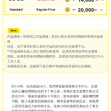
¥
20,000~
Standard
Regular Price
JPY
/pax
¥
評論價格 / 早期預訂評論價格 / 當您計劃分享您的體驗時適用評論價
格。
但是，這不適用於禁止基於評論的折扣的社交媒體平台。
**評論價格在線上預訂期間自動應用。如果您希望使用常規價格，
例如，如果您想保持體驗的機密性，請通過消息通知我們的預訂中心
工作人員。
有關最新定價，請參閱下面日曆中每個時段旁邊列出的價格。
約1小時。在此路線H2-S，我們將駕駛遊覽東京市中心。在澀
谷的心臟地帶開始你的卡丁車之旅，穿梭於道玄坂繁忙夜生活
的活力中。飛速穿越澀谷十字路口，當你經過時，攝影機閃爍
不斷。駛入表參道的精緻街道，兩旁是奢華的精品店，然後潛
入原宿充滿活力的年輕文化。這個小時的循環完美結合了東京