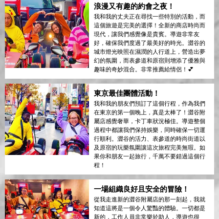
浪漫又有趣的約會之夜！
我和我的丈夫正在尋找一些特別的活動，而
這個旅遊是完美的選擇！全新的商店時尚而
現代，讓我們感覺像是貴賓。導遊非常友
好，確保我們度過了最美好的時光。澀谷的
城市燈光映照在濕潤的人行道上，營造出夢
幻的氛圍，而表參道和原宿則增添了優雅與
趣味的奇妙混合。非常推薦給情侶！💕
東京最佳團體活動！
我和我的朋友們預訂了這個行程，作為我們
在東京的第一個晚上，真是太棒了！澀谷附
屬店感覺奢華，卡丁車狀況極佳。導遊整個
過程中都讓我們保持娛樂，同時確保一切運
行順利。澀谷的活力、表參道的時尚街道以
及原宿的玩樂氛圍讓這次旅程完美無瑕。如
果你和朋友一起旅行，千萬不要錯過這個行
程！
一場組織良好且安全的冒險！
從我走進新的澀谷附屬店的那一刻起，我就
知道這將是一個令人驚豔的體驗。一切都是
新的，工作人員非常樂於助人，導遊也很