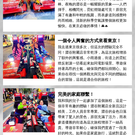
棒。夜晚的澀谷是一幅耀眼的景象——人們
揮手、相機閃光，霓虹燈隨處可見！原宿充
滿了有趣和年輕的氛圍，而表參道則感覺時
尚而精緻。清新的秋季空氣讓整個旅程更加
愉快。在東京必做的事情！🚘🔥
一個令人興奮的方式來看東京！
我去過東京很多次，但這次的體驗完全不
同！澀谷附屬店非常乾淨，為這次旅程增添
了額外的興奮感。小雨過後，街道上的霓虹
燈反射讓一切看起來如同電影場景。導遊保
持著高昂的士氣，確保我們都玩得開心。如
果你在尋找一個將觀光與完全不同的體驗結
合的冒險，這就是適合你的旅程！
完美的家庭聯繫！
我和我的兒子一起參加了這個旅程，這是一
個非常有趣的體驗！澀谷附屬店全新且設計
精美，工作人員非常專業。澀谷的金色日落
帶來了驚人的景色，原宿充滿了活力，而表
參道優雅的街道為這次旅程增添了一絲高
貴。導遊非常耐心，確保我們度過了一段美
好的時光。如果你是家庭旅行，這絕對是必