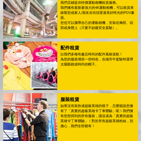
我們店鋪提供特價運動相機租賃服務。
我們擁有最新最強大的4K運動相機，可以租賃來
錄製您或家人/朋友在街頭度過美好時光的POV畫
面。
您也可以攜帶自己的運動相機，安裝在胸部、頭
部或身體上（只要不妨礙安全駕駛）。
配件租賃
以我們多種有趣且時尚的配件風格巡航！
為您的服裝增添一些特色，在城市中駕駛時選擇
太陽眼鏡或時尚的帽子。
服裝租賃
如果沒有裝扮成超級英雄的樣子，怎麼能說您擁
有了「真實的超級英雄卡丁車體驗」呢！我們擁
有您想得到的所有服裝，讓這成為「真實的超級
英雄卡丁車體驗」！對於所有超級英雄粉絲，別
擔心，我們全部都有！