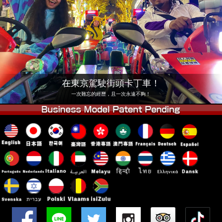
公司
預訂
更換店鋪
東京 品川 #1
東京 秋葉原 #1
東京 秋葉原 #2
東京 澀谷
東京 澀谷分店
東京灣
在東京駕駛街頭卡丁車！
東京 淺草
大阪
一次難忘的經歷，且一次永遠不夠！
沖繩